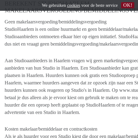
BEREKENT STUDIOHAARLEM
OK!
We gebruiken
cookies
voor de beste service
MAKELAARSVERGOEDING/BEMIDDELINGSVE
Geen makelaarsvergoeding/bemiddelingsvergoeding
StudioHaarlem is een online huurmarkt en geen bemiddelaar/makela
Studioaanbieders ontmoeten elkaar hier op eigen initiatief. StudioH
dus niet en vraagt geen bemiddelingsvergoeding/makelaarsvergoedin
Aan Studioaanbieders in Haarlem vragen wij geen marketingvergoed
aanbieden van hun Studio in Haarlem. Een Studioaanbieder kan grat
plaatsen in Haarlem. Huurders kunnen ook gratis een Studiooproep p
Haarlem, waarmee huurders aangeven dat ze opzoek zijn naar een S
huurders kunnen ook reageren op Studio's in Haarlem. Op www.stu
betaal je dus alleen als je ervoor kiest om gebruik te maken om te re
huurder die een oproep heeft geplaatst op StudioHaarlem of te reage
advertentie van een Studio in Haarlem.
Kosten makelaar/bemiddelaar en contractkosten
Als je als huurder voor een Studio kiest die door een makelaar/bemid