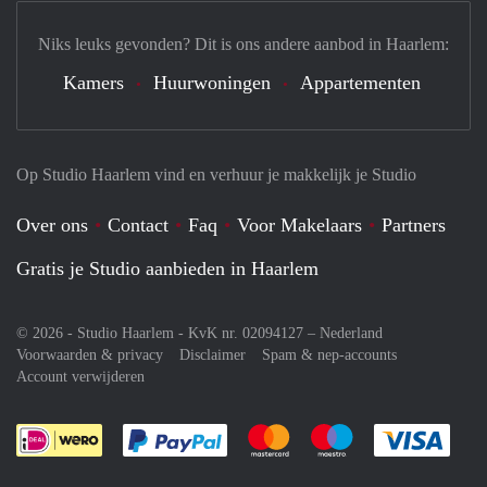
Niks leuks gevonden? Dit is ons andere aanbod in Haarlem:
Kamers
Huurwoningen
Appartementen
Op Studio Haarlem vind en verhuur je makkelijk je Studio
Over ons
Contact
Faq
Voor Makelaars
Partners
Gratis je Studio aanbieden in Haarlem
© 2026 - Studio Haarlem - KvK nr. 02094127 –
Nederland
Voorwaarden & privacy
Disclaimer
Spam & nep-accounts
Account verwijderen
Je rekent gemakkelijk af met Paypal
Je rekent gemakkelijk af met M
Je rekent gemakkelij
Je re