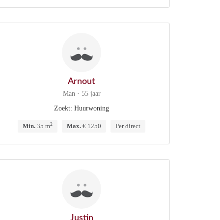
Arnout
Man · 55 jaar
Zoekt: Huurwoning
2
Min.
35 m
Max.
€ 1250
Per direct
Justin