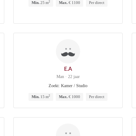
2
Min.
25 m
Max.
€ 1100
Per direct
E.A
Man · 22 jaar
Zoekt: Kamer / Studio
2
Min.
15 m
Max.
€ 1000
Per direct