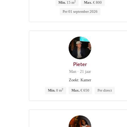
2
Min.
15 m
Max.
€ 800
Per 01 september 2026
Pieter
Man · 21 jaar
Zoekt: Kamer
2
Min.
0 m
Max.
€ 650
Per direct