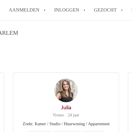
AANMELDEN
INLOGGEN
GEZOCHT
How to translate StudioHaarle
AARLEM
Wat is StudioHaarlem?
Hoeveel kost het om te reagere
Wat is de privacyverklaring v
Berekent StudioHaarlem makel
Alle veelgestelde vragen
Julia
Vrouw · 24 jaar
Zoekt: Kamer / Studio / Huurwoning / Appartement