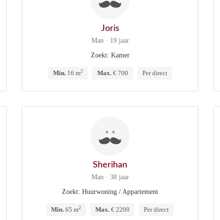
Joris
Man · 19 jaar
Zoekt: Kamer
2
Min.
16 m
Max.
€ 700
Per direct
Sherihan
Man · 38 jaar
Zoekt: Huurwoning / Appartement
2
Min.
65 m
Max.
€ 2200
Per direct