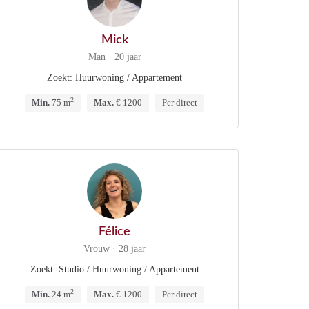
Mick
Man · 20 jaar
Zoekt: Huurwoning / Appartement
2
Min.
75 m
Max.
€ 1200
Per direct
Félice
Vrouw · 28 jaar
Zoekt: Studio / Huurwoning / Appartement
2
Min.
24 m
Max.
€ 1200
Per direct