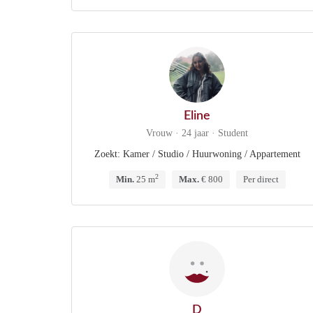
Eline
Vrouw · 24 jaar · Student
Zoekt: Kamer / Studio / Huurwoning / Appartement
2
Min.
25 m
Max.
€ 800
Per direct
D