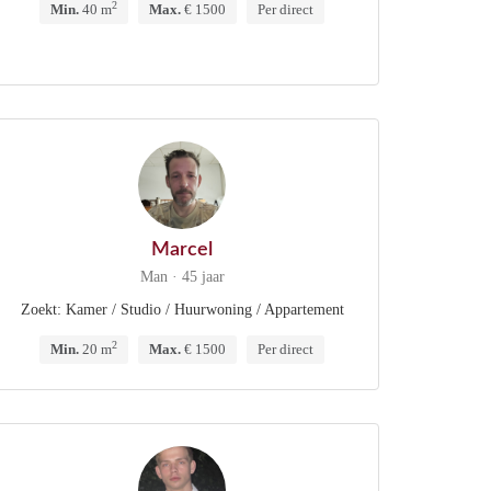
2
Min.
40 m
Max.
€ 1500
Per direct
Marcel
Man · 45 jaar
Zoekt: Kamer / Studio / Huurwoning / Appartement
2
Min.
20 m
Max.
€ 1500
Per direct