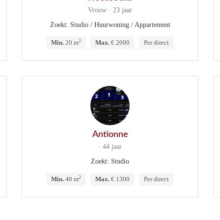
Vrouw · 23 jaar
Zoekt: Studio / Huurwoning / Appartement
2
Min.
20 m
Max.
€ 2000
Per direct
Antionne
· 44 jaar
Zoekt: Studio
2
Min.
40 m
Max.
€ 1300
Per direct