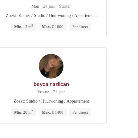
Man · 24 jaar · Starter
Zoekt: Kamer / Studio / Huurwoning / Appartement
2
Min.
15 m
Max.
€ 1000
Per direct
beyda nazlican
Vrouw · 21 jaar
Zoekt: Studio / Huurwoning / Appartement
2
Min.
20 m
Max.
€ 1400
Per direct