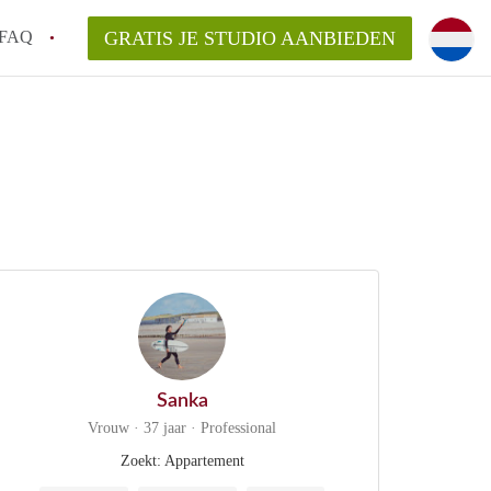
FAQ
GRATIS JE STUDIO AANBIEDEN
m!
n op een Studio in Haarlem?
an StudioHaarlem?
aarsvergoeding/bemiddelingsvergoeding?
Sanka
Vrouw · 37 jaar · Professional
Zoekt: Appartement