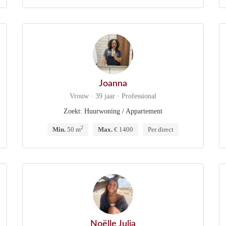
Joanna
Vrouw · 39 jaar · Professional
Zoekt: Huurwoning / Appartement
2
Min.
50 m
Max.
€ 1400
Per direct
Noëlle Julia