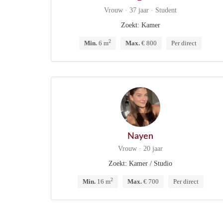
Vrouw · 37 jaar · Student
Zoekt: Kamer
2
Min.
6 m
Max.
€ 800
Per direct
Nayen
Vrouw · 20 jaar
Zoekt: Kamer / Studio
2
Min.
16 m
Max.
€ 700
Per direct