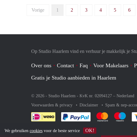
Vorige
1
2
3
4
5
6
Op Studio Haarlem vind en verhuur je makkelijk je St
Over ons
Contact
Faq
Voor Makelaars
P
Gratis je Studio aanbieden in Haarlem
© 2026 - Studio Haarlem - KvK nr. 02094127 –
Nederland
Voorwaarden & privacy
Disclaimer
Spam & nep-acco
Je rekent gemakkelijk af 
Je rekent gemak
Je rek
OK!
We gebruiken
cookies
voor de beste service