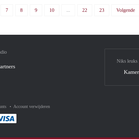
7
8
9
10
...
22
23
Volgende
udio
Niks leuks
artners
Kamer
unts
Account verwijderen
met Paypal
kelijk af met Mastercard
ent gemakkelijk af met Meastro
Je rekent gemakkelijk af met Visa