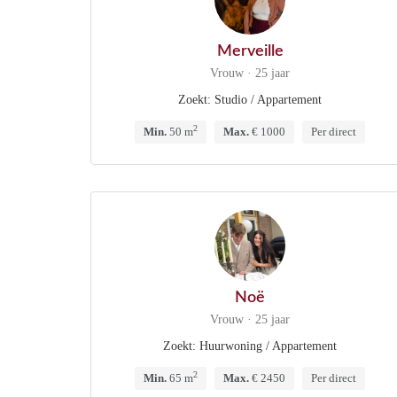
Merveille
Vrouw · 25 jaar
Zoekt: Studio / Appartement
2
Min.
50 m
Max.
€ 1000
Per direct
Noë
Vrouw · 25 jaar
Zoekt: Huurwoning / Appartement
2
Min.
65 m
Max.
€ 2450
Per direct