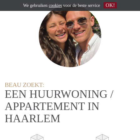
OK!
We gebruiken
cookies
voor de beste service
BEAU ZOEKT:
EEN HUURWONING /
APPARTEMENT IN
HAARLEM