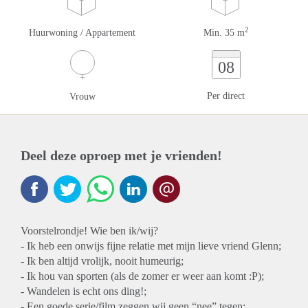
2
Huurwoning / Appartement
Min. 35 m
08
Per direct
Vrouw
Deel deze oproep met je vrienden!
Voorstelrondje! Wie ben ik/wij?
- Ik heb een onwijs fijne relatie met mijn lieve vriend Glenn;
- Ik ben altijd vrolijk, nooit humeurig;
- Ik hou van sporten (als de zomer er weer aan komt :P);
- Wandelen is echt ons ding!;
- Een goede serie/film zeggen wij geen “nee” tegen;