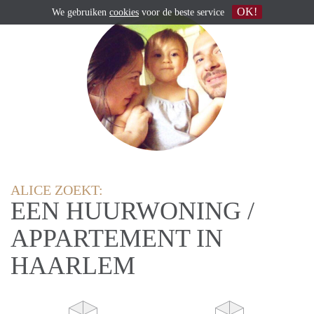
OK!
We gebruiken
cookies
voor de beste service
ALICE ZOEKT:
EEN HUURWONING /
APPARTEMENT IN
HAARLEM