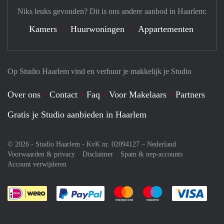
Niks leuks gevonden? Dit is ons andere aanbod in Haarlem:
Kamers
Huurwoningen
Appartementen
Op Studio Haarlem vind en verhuur je makkelijk je Studio
Over ons
Contact
Faq
Voor Makelaars
Partners
Gratis je Studio aanbieden in Haarlem
© 2026 - Studio Haarlem - KvK nr. 02094127 –
Nederland
Voorwaarden & privacy
Disclaimer
Spam & nep-accounts
Account verwijderen
Je rekent gemakkelijk af met Paypal
Je rekent gemakkelijk af met M
Je rekent gemakkelij
Je re