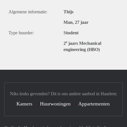
Algemene informatie:
Thijs
Man, 27 jaar
Type huurder:
Student
e
2
jaars Mechanical
engineering (HBO)
Niks leuks gevonden? Dit is ons andere aanbod in Haarlem:
Kamers
Huurwoningen
Appartementen