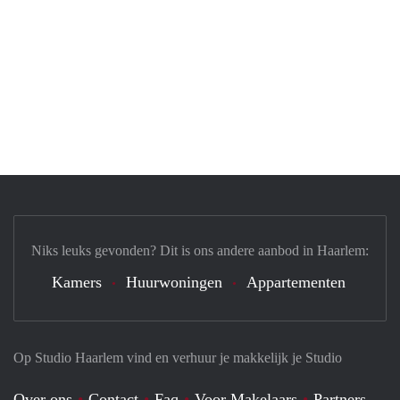
Niks leuks gevonden? Dit is ons andere aanbod in Haarlem:
Kamers
Huurwoningen
Appartementen
Op Studio Haarlem vind en verhuur je makkelijk je Studio
Over ons
Contact
Faq
Voor Makelaars
Partners