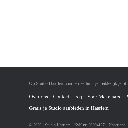
Op Studio Haarlem vind en verhuur je makkelijk je St
Over ons
Contact
Faq
Voor Makelaars
P
Gratis je Studio aanbieden in Haarlem
© 2026 - Studio Haarlem - KvK nr. 02094127 –
Nederland