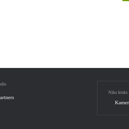
udio
Niks leuks
artners
Kamer