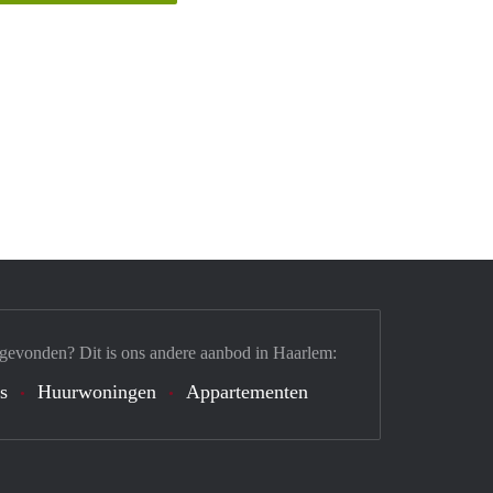
 gevonden? Dit is ons andere aanbod in Haarlem:
s
Huurwoningen
Appartementen