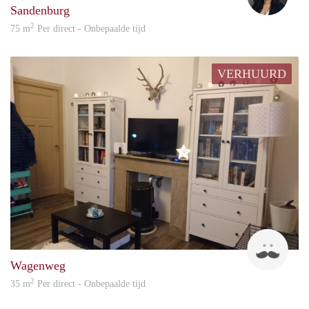
Sandenburg
2
75 m
Per direct - Onbepaalde tijd
VERHUURD
A.
Wagenweg
2
35 m
Per direct - Onbepaalde tijd