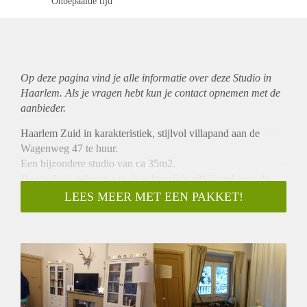
Onbepaalde tijd
Op deze pagina vind je alle informatie over deze Studio in
Haarlem. Als je vragen hebt kun je contact opnemen met de
aanbieder.
Haarlem Zuid in karakteristiek, stijlvol villapand aan de
Wagenweg 47 te huur.
Een bijzondere studio van ca 35m2.
De studio is gelegen aan de achterzijde uitkijkend over de
tuin en beschikt over een fijn ruim balkon, op slechts enkele
LEES MEER MET EEN PAKKET!
minuten loopafstand van het centrum en dichtbij het openbaar
vervoer en Haarlemmer Houtpark.
Het geheel bestaat uit een woon- slaapgedeelte met parket,
open keuken inclusief gaskookplaat en koelkast, badkamer
en wc.
De huur bedraagt € 725,00 per maand,
service, gas, water en licht € 100,00 per maand.