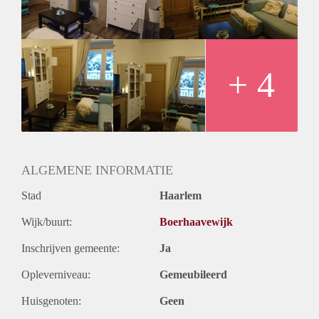
Totaal € 825,00 per maand.
De borg bedraagt 2 maanden.
Inkomenseis: ± € 2.000,00 bruto per maand.
Indien u geïnteresseerd bent in dit appartement, kunt u uw
gegevens, bezigheden, werk, studie, loonopgaaf en ID
+ 4
mailen naar:
Vermeld uw telefoonnummer!! Zodat ik u kan bellen.
ALGEMENE INFORMATIE
Stad
Haarlem
Wijk/buurt:
Boerhaavewijk
Inschrijven gemeente:
Ja
Opleverniveau:
Gemeubileerd
Huisgenoten:
Geen