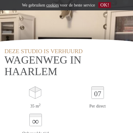
OK!
We gebruiken
cookies
voor de beste service
DEZE STUDIO IS VERHUURD
WAGENWEG IN
HAARLEM
07
2
35 m
Per direct
∞