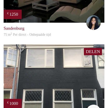
1250
€
angel
Sandenburg
2
75 m
Per direct - Onbepaalde tijd
DELEN
1000
€
Dann