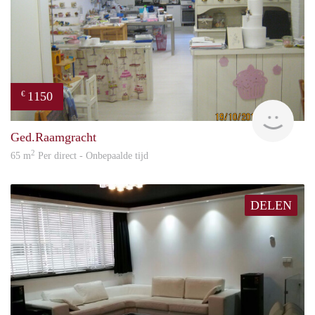
1150
€
Arie
Ged.Raamgracht
2
65 m
Per direct - Onbepaalde tijd
DELEN