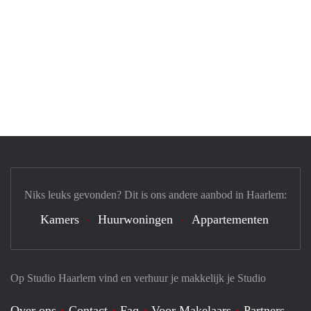
Niks leuks gevonden? Dit is ons andere aanbod in Haarlem:
Kamers
Huurwoningen
Appartementen
Op Studio Haarlem vind en verhuur je makkelijk je Studio
Over ons
Contact
Faq
Voor Makelaars
Partners